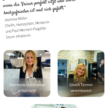
wenn die Frisur perfekt sitzt und sie/er
hochzufrieden ist und sich gefällt.“
Jasmina Müller
Chefin, Hairstylistin, Meisterin
und Paul Mitchell-Flagship-
Store-Inhaberin
Geschenk-Gutscheine
Gleich Termin
erhältlich!
vereinbaren!