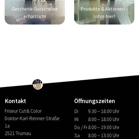
Geschenk-Gutscheine
Produkte & Aktionen –
erhältlich!
Infos hier!
Kontakt
Öffnungszeiten
Friseur Cut & Color
Di
9.30 – 18.00 Uhr
Doktor-Karl-Renner-Straße
Mi
8.00 – 18.00 Uhr
1a
Do / Fr
8.00 – 19.00 Uhr
2521 Trumau
Sa
8.00 – 13.00 Uhr